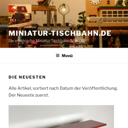
Zum
Inhalt
springen
MINIATUR-TISCHBAHN.DE
Die elektrische Miniatur-Tischbahn Spur 00
Menü
DIE NEUESTEN
Alle Artikel, sortiert nach Datum der Veröffentlichung.
Der Neueste zuerst.