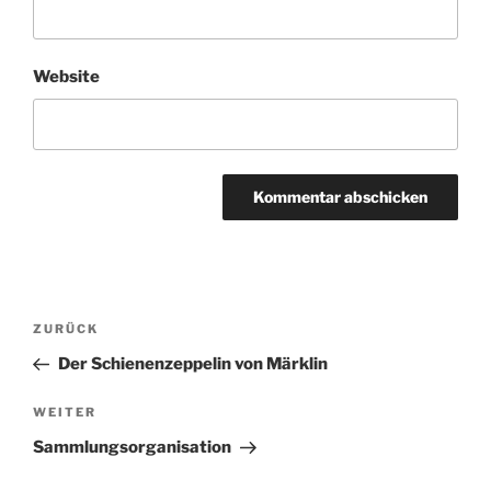
Website
Beitragsnavigation
Vorheriger
ZURÜCK
Beitrag
Der Schienenzeppelin von Märklin
Nächster
WEITER
Beitrag
Sammlungsorganisation