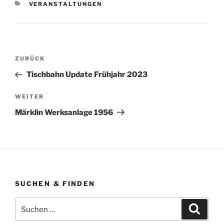
KATEGORIEN
VERANSTALTUNGEN
Beitragsnavigation
Vorheriger
ZURÜCK
Beitrag
Tischbahn Update Frühjahr 2023
Nächster
WEITER
Beitrag
Märklin Werksanlage 1956
SUCHEN & FINDEN
Suche
Suche
nach: