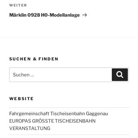
Nächster
WEITER
Beitrag
Märklin 0928 H0-Modellanlage
SUCHEN & FINDEN
Suche
Suche
nach:
WEBSITE
Fahrgemeinschaft Tischeisenbahn Gaggenau
EUROPAS GRÖSSTE TISCHEISENBAHN
VERANSTALTUNG