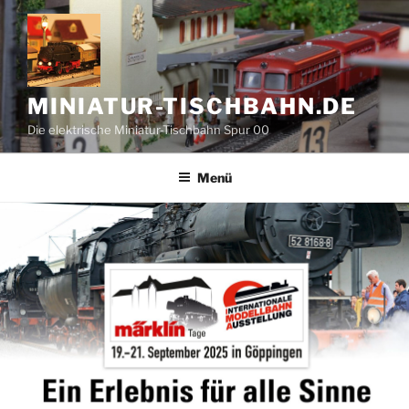
Zum
Inhalt
springen
MINIATUR-TISCHBAHN.DE
Die elektrische Miniatur-Tischbahn Spur 00
Menü