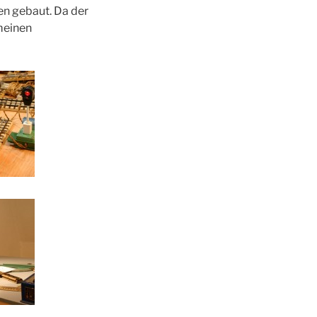
en gebaut. Da der
meinen