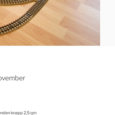
November
renden knapp 2,5 qm