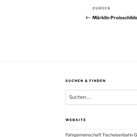
Beitragsnav
Vorheriger
ZURÜCK
Beitrag
Märklin Preisschild
SUCHEN & FINDEN
Suche
nach:
WEBSITE
Fahrgemeinschaft Tischeisenbahn 