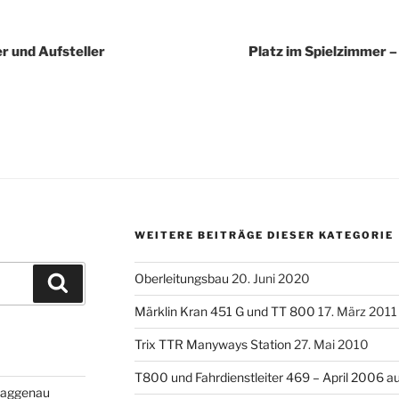
igation
er und Aufsteller
Platz im Spielzimmer 
WEITERE BEITRÄGE DIESER KATEGORIE
Oberleitungsbau
20. Juni 2020
Suchen
Märklin Kran 451 G und TT 800
17. März 2011
Trix TTR Manyways Station
27. Mai 2010
T800 und Fahrdienstleiter 469 – April 2006 au
Gaggenau