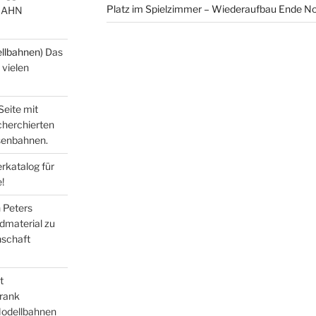
Platz im Spielzimmer – Wiederaufbau Ende 
BAHN
ellbahnen)
Das
 vielen
Seite mit
echerchierten
isenbahnen.
katalog für
!
n
Peters
dmaterial zu
nschaft
t
Frank
Modellbahnen