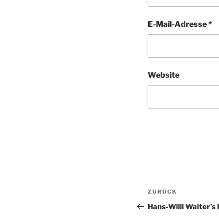
E-Mail-Adresse
*
Website
Beitragsnav
Vorheriger
ZURÜCK
Beitrag
Hans-Willi Walter’s 