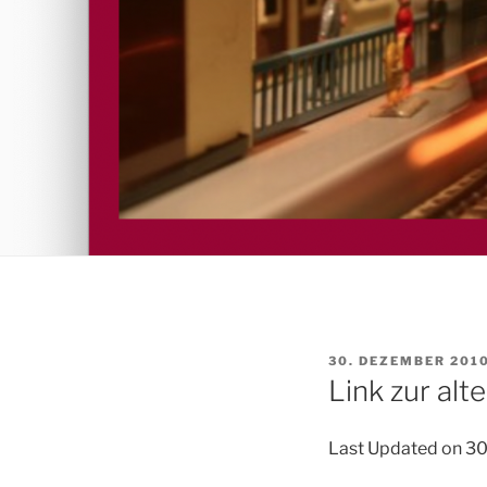
VERÖFFENTLICHT
30. DEZEMBER 201
AM
Link zur al
Last Updated on 3