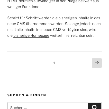
HTML deutlich aufwändiger in der Pflege bei weit aus
weniger Funktionen.
Schritt für Schritt werden die bisherigen Inhalte in das
neue CMS übernommen werden. Solange jedoch noch
nicht alle Inhalte im neuen CMS verfügbar sind, wird
die
bisherige Homepage
weiterhin erreichbar sein.
Seitennummerierung
Näch
Seite
1
Seit
der
Beiträge
SUCHEN & FINDEN
Suche
Suche