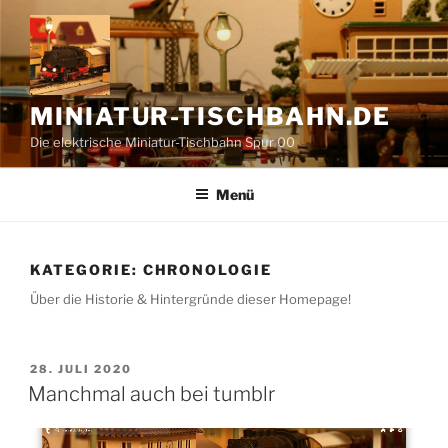
Zum
Inhalt
springen
MINIATUR-TISCHBAHN.DE
Die elektrische Miniatur-Tischbahn Spur 00
Menü
KATEGORIE:
CHRONOLOGIE
Über die Historie & Hintergründe dieser Homepage!
VERÖFFENTLICHT
28. JULI 2020
AM
Manchmal auch bei tumblr