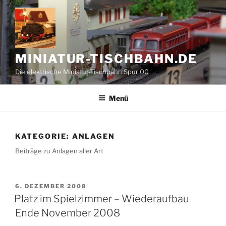
Zum
Inhalt
springen
MINIATUR-TISCHBAHN.DE
Die elektrische Miniatur-Tischbahn Spur 00
Menü
KATEGORIE:
ANLAGEN
Beiträge zu Anlagen aller Art
VERÖFFENTLICHT
6. DEZEMBER 2008
AM
Platz im Spielzimmer – Wiederaufbau
Ende November 2008