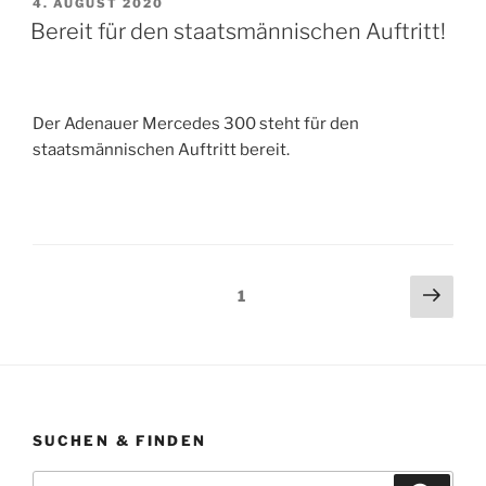
VERÖFFENTLICHT
4. AUGUST 2020
AM
Bereit für den staatsmännischen Auftritt!
Der Adenauer Mercedes 300 steht für den
staatsmännischen Auftritt bereit.
Seitennummerierung
Näch
Seite
1
Seit
der
Beiträge
SUCHEN & FINDEN
Suche