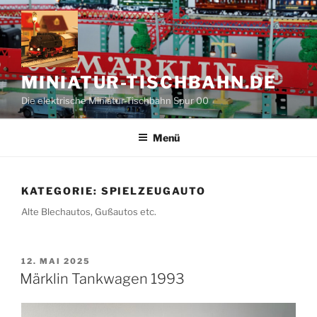
Zum
Inhalt
springen
MINIATUR-TISCHBAHN.DE
Die elektrische Miniatur-Tischbahn Spur 00
Menü
KATEGORIE:
SPIELZEUGAUTO
Alte Blechautos, Gußautos etc.
VERÖFFENTLICHT
12. MAI 2025
AM
Märklin Tankwagen 1993